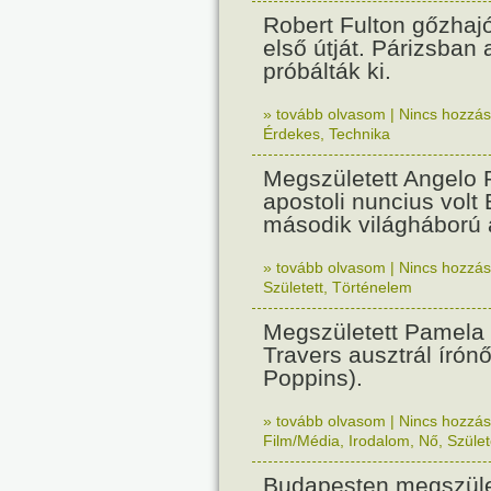
Robert Fulton gőzhaj
első útját. Párizsban
próbálták ki.
» tovább olvasom
|
Nincs hozzász
Érdekes
,
Technika
Megszületett Angelo R
apostoli nuncius volt
második világháború a
» tovább olvasom
|
Nincs hozzász
Született
,
Történelem
Megszületett Pamela
Travers ausztrál írón
Poppins).
» tovább olvasom
|
Nincs hozzász
Film/Média
,
Irodalom
,
Nő
,
Szület
Budapesten megszület