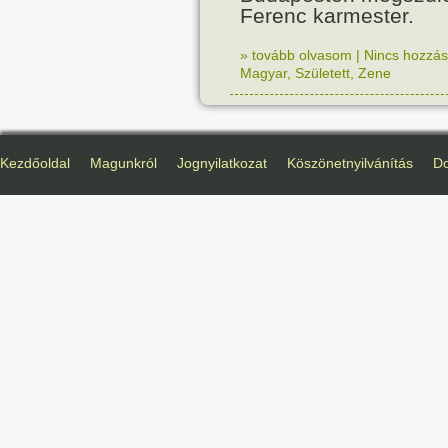
Ferenc karmester.
» tovább olvasom
|
Nincs hozzász
Magyar
,
Született
,
Zene
Kezdőoldal
Magunkról
Jognyilatkozat
Köszönetnyilvánítás
D