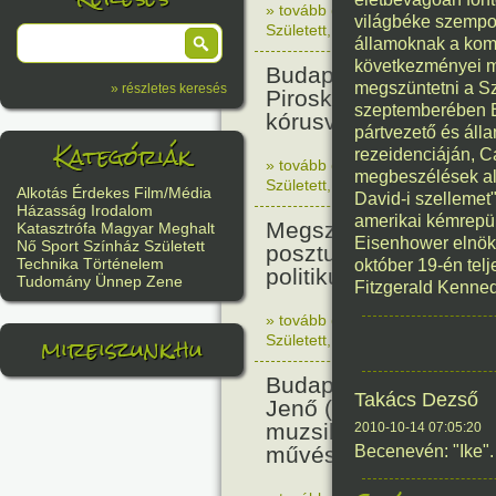
» tovább olvasom
|
Nincs hozzász
világbéke szempon
Született
,
Történelem
,
Nő
államoknak a komm
következményei mi
Budapesten megszüle
megszüntetni a Sz
» részletes keresés
Piroska zenetanárnő,
szeptemberében E
kórusvezető.
pártvezető és áll
Kategóriák
rezeidenciáján, 
» tovább olvasom
|
Nincs hozzász
megbeszélések ala
Született
,
Nő
,
Zene
,
Magyar
Alkotás
Érdekes
Film/Média
David-i szellemet
Házasság
Irodalom
amerikai kémrepül
Megszületett Bibó Ist
Katasztrófa
Magyar
Meghalt
Eisenhower elnök 
Nő
Sport
Színház
Született
posztumusz Széchenyi
Technika
Történelem
október 19-én tel
politikus, jogász.
Tudomány
Ünnep
Zene
Fitzgerald Kenned
» tovább olvasom
|
Nincs hozzász
mireiszunk.hu
Született
,
Irodalom
,
Magyar
Budapesten megszüle
Takács Dezső
Jenő (Becenevén: Bub
muzsikus, vibrafon és
2010-10-14 07:05:20
művész.
Becenevén: "Ike".