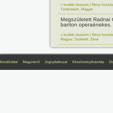
» tovább olvasom
|
Nincs hozzász
Történelem
,
Magyar
Megszületett Radnai
bariton operaénekes.
» tovább olvasom
|
Nincs hozzász
Magyar
,
Született
,
Zene
Kezdőoldal
Magunkról
Jognyilatkozat
Köszönetnyilvánítás
D