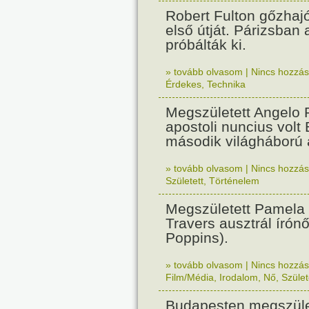
Robert Fulton gőzhaj
első útját. Párizsban
próbálták ki.
» tovább olvasom
|
Nincs hozzász
Érdekes
,
Technika
Megszületett Angelo R
apostoli nuncius volt
második világháború a
» tovább olvasom
|
Nincs hozzász
Született
,
Történelem
Megszületett Pamela
Travers ausztrál írón
Poppins).
» tovább olvasom
|
Nincs hozzász
Film/Média
,
Irodalom
,
Nő
,
Szület
Budapesten megszület