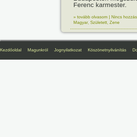
Ferenc karmester.
» tovább olvasom
|
Nincs hozzász
Magyar
,
Született
,
Zene
Kezdőoldal
Magunkról
Jognyilatkozat
Köszönetnyilvánítás
D