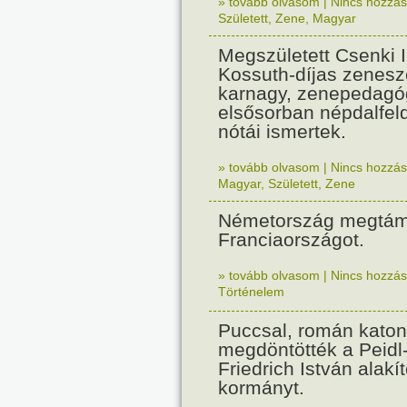
» tovább olvasom
|
Nincs hozzász
Született
,
Zene
,
Magyar
Megszületett Csenki 
Kossuth-díjas zenesz
karnagy, zenepedagó
elsősorban népdalfel
nótái ismertek.
» tovább olvasom
|
Nincs hozzász
Magyar
,
Született
,
Zene
Németország megtám
Franciaországot.
» tovább olvasom
|
Nincs hozzász
Történelem
Puccsal, román katon
megdöntötték a Peidl
Friedrich István alakít
kormányt.