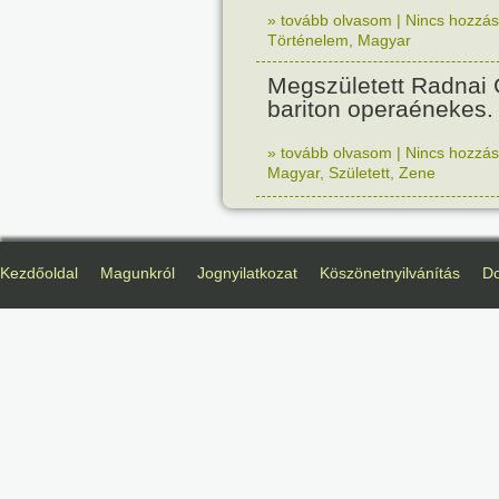
» tovább olvasom
|
Nincs hozzász
Történelem
,
Magyar
Megszületett Radnai
bariton operaénekes.
» tovább olvasom
|
Nincs hozzász
Magyar
,
Született
,
Zene
Kezdőoldal
Magunkról
Jognyilatkozat
Köszönetnyilvánítás
D