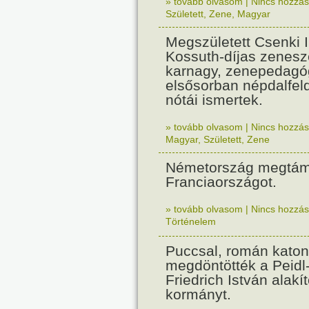
» tovább olvasom
|
Nincs hozzász
Született
,
Zene
,
Magyar
Megszületett Csenki 
Kossuth-díjas zenesz
karnagy, zenepedagó
elsősorban népdalfel
nótái ismertek.
» tovább olvasom
|
Nincs hozzász
Magyar
,
Született
,
Zene
Németország megtám
Franciaországot.
» tovább olvasom
|
Nincs hozzász
Történelem
Puccsal, román katon
megdöntötték a Peidl
Friedrich István alakít
kormányt.