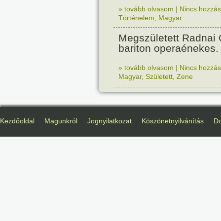
» tovább olvasom
|
Nincs hozzász
Történelem
,
Magyar
Megszületett Radnai
bariton operaénekes.
» tovább olvasom
|
Nincs hozzász
Magyar
,
Született
,
Zene
Kezdőoldal
Magunkról
Jognyilatkozat
Köszönetnyilvánítás
D