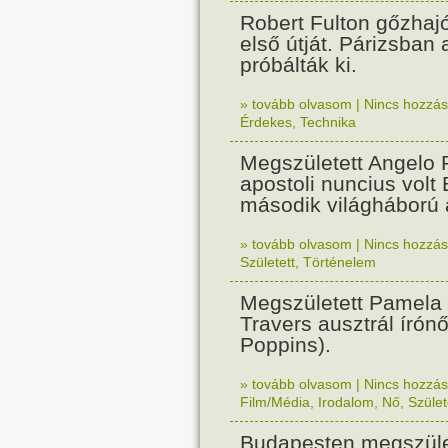
Robert Fulton gőzhaj
első útját. Párizsban
próbálták ki.
» tovább olvasom
|
Nincs hozzász
Érdekes
,
Technika
Megszületett Angelo R
apostoli nuncius volt
második világháború a
» tovább olvasom
|
Nincs hozzász
Született
,
Történelem
Megszületett Pamela
Travers ausztrál írón
Poppins).
» tovább olvasom
|
Nincs hozzász
Film/Média
,
Irodalom
,
Nő
,
Szület
Budapesten megszület