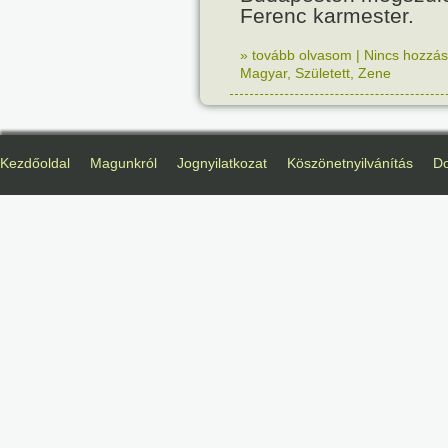
Ferenc karmester.
» tovább olvasom
|
Nincs hozzász
Magyar
,
Született
,
Zene
Kezdőoldal
Magunkról
Jognyilatkozat
Köszönetnyilvánítás
D