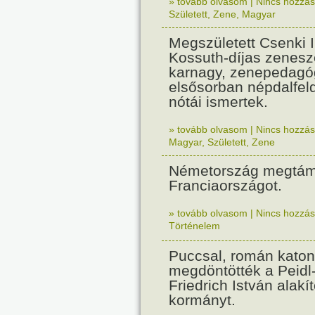
» tovább olvasom
|
Nincs hozzász
Született
,
Zene
,
Magyar
Megszületett Csenki 
Kossuth-díjas zenesz
karnagy, zenepedagó
elsősorban népdalfel
nótái ismertek.
» tovább olvasom
|
Nincs hozzász
Magyar
,
Született
,
Zene
Németország megtám
Franciaországot.
» tovább olvasom
|
Nincs hozzász
Történelem
Puccsal, román katon
megdöntötték a Peidl
Friedrich István alakít
kormányt.