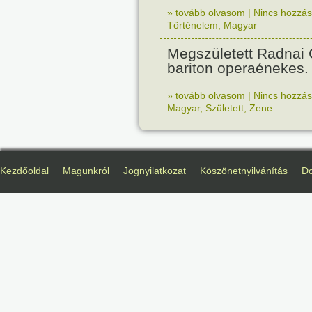
» tovább olvasom
|
Nincs hozzász
Történelem
,
Magyar
Megszületett Radnai
bariton operaénekes.
» tovább olvasom
|
Nincs hozzász
Magyar
,
Született
,
Zene
Kezdőoldal
Magunkról
Jognyilatkozat
Köszönetnyilvánítás
D