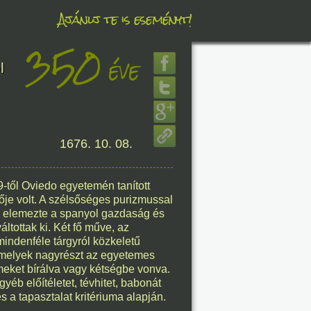
Ajánlj te is eseményt!
350
éve
éve
l
1676. 10. 08.
8. 08.
éve
-től Oviedo egyetemén tanított
lője volt. A szélsőséges purizmussal
el elemezte a spanyol gazdaság és
ltottak ki. Két fő műve, az
mindenféle tárgyról közkeletű
 melyek nagyrészt az egyetemes
8. 08.
lmeket bírálva vagy kétségbe vonva.
gyéb előítéletet, tévhitet, babonát
éve
s a tapasztalat kritériuma alapján.