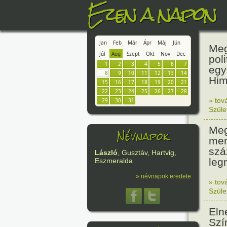
Ezen a napon
Jan
Feb
Már
Ápr
Máj
Jún
Meg
Júl
Aug
Szept
Okt
Nov
Dec
pol
1
2
3
4
5
6
7
egy
8
9
10
11
12
13
14
Him
15
16
17
18
19
20
21
22
23
24
25
26
27
28
» tov
29
30
31
Szüle
Meg
Névnapok
mem
szá
László
, Gusztáv, Hartvig,
leg
Eszmeralda
» névnapok eredete
» tov
Szüle
Eln
Szí