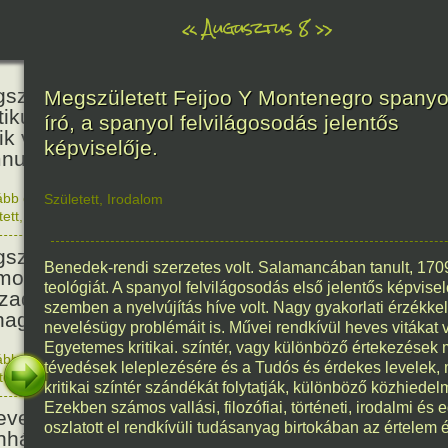
«
Augusztus 8
»
236
született Kölcsey Ferenc költő,
Megszületett Feijoo Y Montenegro spanyo
itikus, akadémikus, a reformkor
író, a spanyol felvilágosodás jelentős
ik vezéregyénisége, a nemzeti
képviselője.
nusz költője.
ább olvasom
|
1 hozzászólás, szólj Te is hozzá!
Született
,
Irodalom
1790. 0
tett
,
Történelem
,
Zene
,
Magyar
336
született Mikes Kelemen
Benedek-rendi szerzetes volt. Salamancában tanult, 1709
oáríró, műfordító, a XVIII.
teológiát. A spanyol felvilágosodás első jelentős képvise
zadi magyar prózairodalom
szemben a nyelvújítás híve volt. Nagy gyakorlati érzékk
nagyobb alakja.
nevelésügy problémáit is. Művei rendkívül heves vitákat vá
Egyetemes kritikai. színtér, vagy különböző értekezések 
ább olvasom
|
1 hozzászólás, szólj Te is hozzá!
tévedések leleplezésére és a Tudós és érdekes levelek,
1690. 0
tett
,
Történelem
,
Irodalom
,
Magyar
186
kritikai színtér szándékát folytatják, különböző közhiede
Ezekben számos vallási, filozófiai, történeti, irodalmi és e
evezték a Pesti Magyar
oszlatott el rendkívüli tudásanyag birtokában az értelem é
nházat Nemzeti Színháznak.