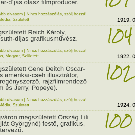
ar-díjas olasz filmproducer.
ább olvasom
|
Nincs hozzászólás, szólj hozzá!
Média
,
Született
1919. 0
104
született Reich Károly,
suth-díjas grafikusművész.
ább olvasom
|
Nincs hozzászólás, szólj hozzá!
ás
,
Magyar
,
Született
1922. 0
102
született Gene Deitch Oscar-
s amerikai-cseh illusztrátor,
regényszerző, rajzfilmrendező
m és Jerry, Popeye).
ább olvasom
|
Nincs hozzászólás, szólj hozzá!
1924. 0
Média
,
Született
100
váron megszületett Ország Lili
jlát Györgyné) festő, grafikus,
tervező.