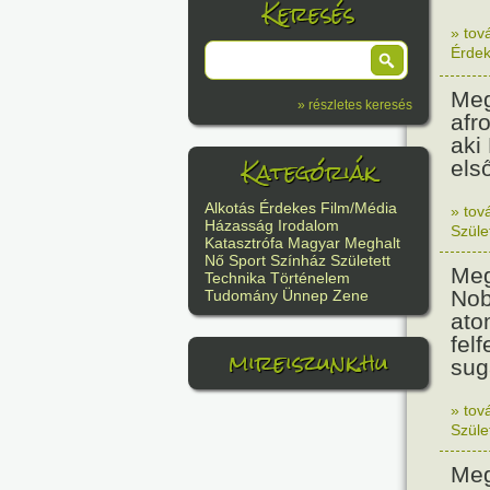
Keresés
» tov
Érde
Meg
» részletes keresés
afr
aki
Kategóriák
els
Alkotás
Érdekes
Film/Média
» tov
Házasság
Irodalom
Szüle
Katasztrófa
Magyar
Meghalt
Nő
Sport
Színház
Született
Meg
Technika
Történelem
Nob
Tudomány
Ünnep
Zene
ato
felf
mireiszunk.hu
sug
» tov
Szüle
Meg