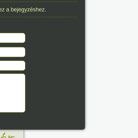
ez a bejegyzéshez.
8. 08.
éve
8. 08.
éve
8. 08.