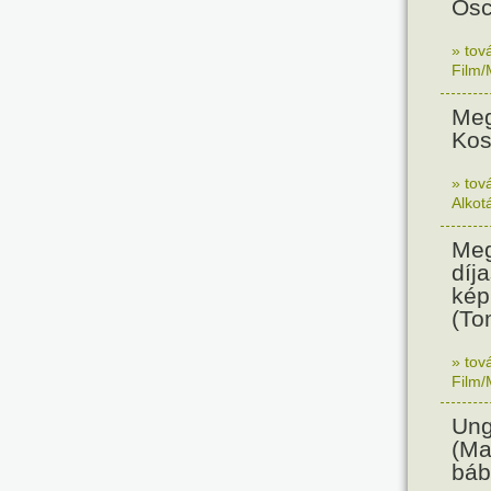
Osc
» tov
Film/
Meg
Kos
» tov
Alkot
Meg
díja
kép
(To
» tov
Film/
Ung
(Ma
báb