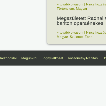
» tovább olvasom
|
Nincs hozzász
Történelem
,
Magyar
Megszületett Radnai
bariton operaénekes.
» tovább olvasom
|
Nincs hozzász
Magyar
,
Született
,
Zene
Kezdőoldal
Magunkról
Jognyilatkozat
Köszönetnyilvánítás
D