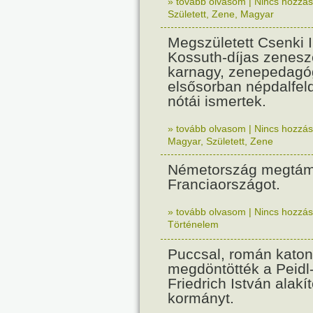
» tovább olvasom
|
Nincs hozzász
Született
,
Zene
,
Magyar
Megszületett Csenki 
Kossuth-díjas zenesz
karnagy, zenepedagó
elsősorban népdalfel
nótái ismertek.
» tovább olvasom
|
Nincs hozzász
Magyar
,
Született
,
Zene
Németország megtám
Franciaországot.
» tovább olvasom
|
Nincs hozzász
Történelem
Puccsal, román katon
megdöntötték a Peidl
Friedrich István alakít
kormányt.