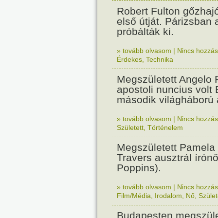
Robert Fulton gőzhaj
első útját. Párizsban
próbálták ki.
» tovább olvasom
|
Nincs hozzász
Érdekes
,
Technika
Megszületett Angelo R
apostoli nuncius volt
második világháború a
» tovább olvasom
|
Nincs hozzász
Született
,
Történelem
Megszületett Pamela
Travers ausztrál írón
Poppins).
» tovább olvasom
|
Nincs hozzász
Film/Média
,
Irodalom
,
Nő
,
Szület
Budapesten megszület