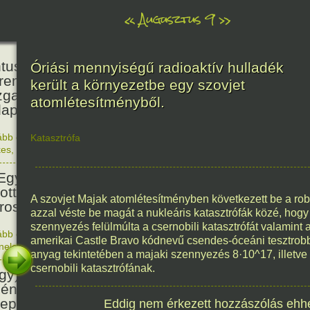
«
Augusztus 9
»
160
tus János természettudós
Óriási mennyiségű radioaktív hulladék
reműködésével és
került a környezetbe egy szovjet
zgatásával megnyílt a
atomlétesítményből.
apesti Állat- és Növénykert.
ább olvasom
|
Nincs hozzászólás, szólj hozzá!
Katasztrófa
1866. 0
kes
,
Magyar
81
Egyesült Államok atombombát
ott Nagaszakira, három nappal
A szovjet Majak atomlétesítményben következett be a ro
irosimai támadás után.
azzal véste be magát a nukleáris katasztrófák közé, hogy 
szennyezés felülmúlta a csernobili katasztrófát valamint a 
ább olvasom
|
Nincs hozzászólás, szólj hozzá!
amerikai Castle Bravo kódnevű csendes-óceáni tesztrobban
1945. 0
énelem
1676
anyag tekintetében a majaki szennyezés 8·10^17, illetve
csernobili katasztrófának.
gy) Szent Izsák, az önálló
ény egyház megteremtőjének
epe
Eddig nem érkezett hozzászólás ehh