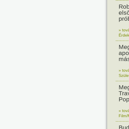
Rob
els
prób
» tov
Érde
Meg
apo
más
» tov
Szüle
Meg
Tra
Pop
» tov
Film/
Bud