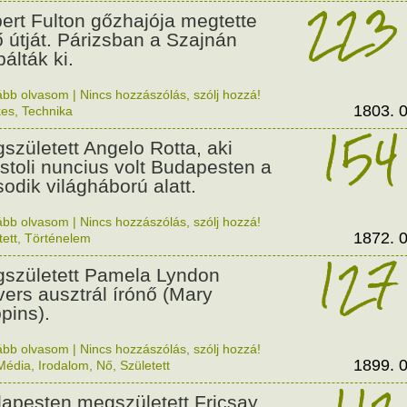
223
ert Fulton gőzhajója megtette
ő útját. Párizsban a Szajnán
álták ki.
ább olvasom
|
Nincs hozzászólás, szólj hozzá!
1803. 0
kes
,
Technika
154
született Angelo Rotta, aki
stoli nuncius volt Budapesten a
odik világháború alatt.
ább olvasom
|
Nincs hozzászólás, szólj hozzá!
1872. 0
tett
,
Történelem
127
született Pamela Lyndon
vers ausztrál írónő (Mary
pins).
ább olvasom
|
Nincs hozzászólás, szólj hozzá!
1899. 0
Média
,
Irodalom
,
Nő
,
Született
apesten megszületett Fricsay