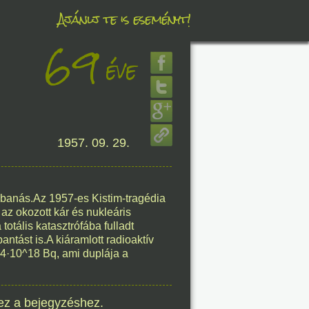
Ajánlj te is eseményt!
69
éve
éve
1957. 09. 29.
8. 09.
éve
bbanás.Az 1957-es Kistim-tragédia
az okozott kár és nukleáris
totális katasztrófába fulladt
tást is.A kiáramlott radioaktív
8. 09.
 4·10^18 Bq, ami duplája a
éve
ez a bejegyzéshez.