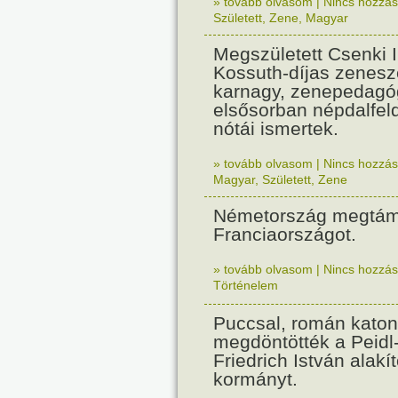
» tovább olvasom
|
Nincs hozzász
Született
,
Zene
,
Magyar
Megszületett Csenki 
Kossuth-díjas zenesz
karnagy, zenepedagó
elsősorban népdalfel
nótái ismertek.
» tovább olvasom
|
Nincs hozzász
Magyar
,
Született
,
Zene
Németország megtám
Franciaországot.
» tovább olvasom
|
Nincs hozzász
Történelem
Puccsal, román katon
megdöntötték a Peidl
Friedrich István alakít
kormányt.