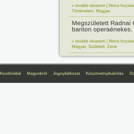
» tovább olvasom
|
Nincs hozzász
Történelem
,
Magyar
Megszületett Radnai
bariton operaénekes.
» tovább olvasom
|
Nincs hozzász
Magyar
,
Született
,
Zene
Kezdőoldal
Magunkról
Jognyilatkozat
Köszönetnyilvánítás
D