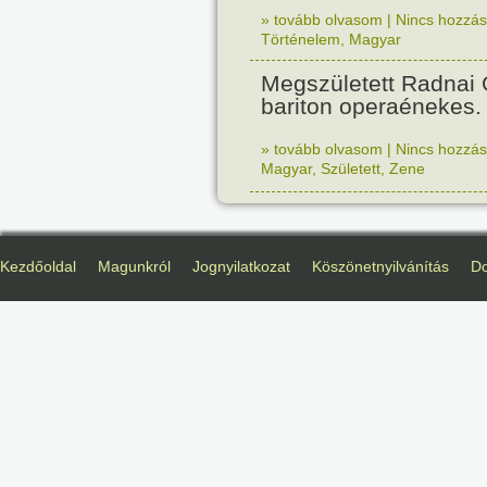
» tovább olvasom
|
Nincs hozzász
Történelem
,
Magyar
Megszületett Radnai
bariton operaénekes.
» tovább olvasom
|
Nincs hozzász
Magyar
,
Született
,
Zene
Kezdőoldal
Magunkról
Jognyilatkozat
Köszönetnyilvánítás
D