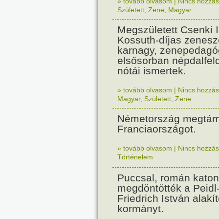
» tovább olvasom
|
Nincs hozzász
Született
,
Zene
,
Magyar
Megszületett Csenki 
Kossuth-díjas zenesz
karnagy, zenepedagó
elsősorban népdalfel
nótái ismertek.
» tovább olvasom
|
Nincs hozzász
Magyar
,
Született
,
Zene
Németország megtám
Franciaországot.
» tovább olvasom
|
Nincs hozzász
Történelem
Puccsal, román katon
megdöntötték a Peidl
Friedrich István alakít
kormányt.