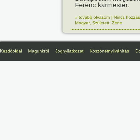
Ferenc karmester.
» tovább olvasom
|
Nincs hozzász
Magyar
,
Született
,
Zene
Kezdőoldal
Magunkról
Jognyilatkozat
Köszönetnyilvánítás
D