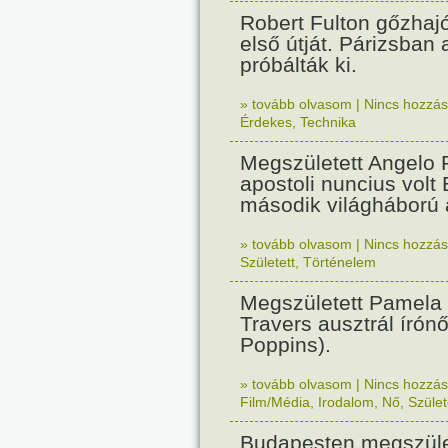
Robert Fulton gőzhaj
első útját. Párizsban
próbálták ki.
» tovább olvasom
|
Nincs hozzász
Érdekes
,
Technika
Megszületett Angelo R
apostoli nuncius volt
második világháború a
» tovább olvasom
|
Nincs hozzász
Született
,
Történelem
Megszületett Pamela
Travers ausztrál írón
Poppins).
» tovább olvasom
|
Nincs hozzász
Film/Média
,
Irodalom
,
Nő
,
Szület
Budapesten megszület