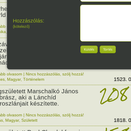
35
rhetővé vált az első ismert
ld Wide Web oldal.
Hozzászólás:
ább olvasom
|
Nincs hozzászólás, szólj hozzá!
(kötelező)
ika
,
Érdekes
1991. 0
503
závaszentdemeteri-nagyolaszi
zelem, ahol a magyarok
Küldés
Törlés
ljára győzték le a törököket
ács előtt.
ább olvasom
|
Nincs hozzászólás, szólj hozzá!
1523. 0
kes
,
Magyar
,
Történelem
208
született Marschalkó János
brász, aki a Lánchíd
roszlánjait készítette.
ább olvasom
|
Nincs hozzászólás, szólj hozzá!
1818. 0
ás
,
Magyar
,
Született