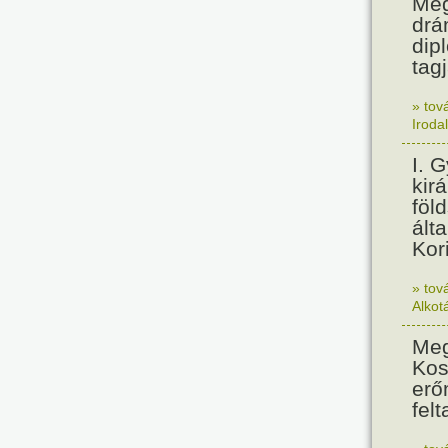
Meg
drá
dip
tagj
» tov
Iroda
I. 
kir
föl
álta
Kor
» tov
Alkot
Meg
Kos
erő
felt