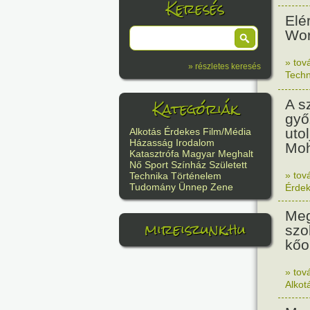
Keresés
Elé
Wor
» tov
» részletes keresés
Techn
Kategóriák
A s
győ
uto
Alkotás
Érdekes
Film/Média
Házasság
Irodalom
Moh
Katasztrófa
Magyar
Meghalt
Nő
Sport
Színház
Született
» tov
Technika
Történelem
Tudomány
Ünnep
Zene
Érde
Meg
mireiszunk.hu
szo
kőo
» tov
Alkot