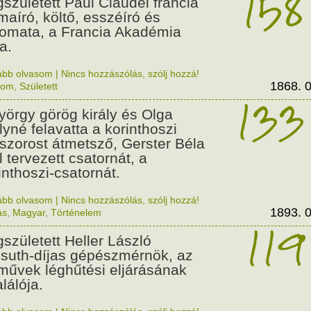
158
született Paul Claudel francia
maíró, költő, esszéíró és
lomata, a Francia Akadémia
a.
ább olvasom
|
Nincs hozzászólás, szólj hozzá!
1868. 0
lom
,
Született
133
György görög király és Olga
ályné felavatta a korinthoszi
dszorost átmetsző, Gerster Béla
l tervezett csatornát, a
inthoszi-csatornát.
ább olvasom
|
Nincs hozzászólás, szólj hozzá!
1893. 0
ás
,
Magyar
,
Történelem
119
született Heller László
suth-díjas gépészmérnök, az
művek léghűtési eljárásának
alálója.