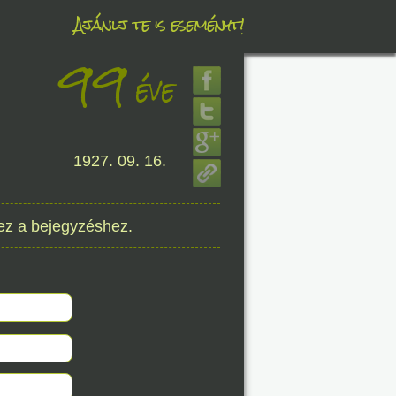
Ajánlj te is eseményt!
99
éve
éve
8. 06.
1927. 09. 16.
éve
ez a bejegyzéshez.
8. 06.
éve
8. 06.