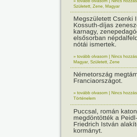
» tovább olvasom
|
Nincs hozzász
Született
,
Zene
,
Magyar
Megszületett Csenki 
Kossuth-díjas zenesz
karnagy, zenepedagó
elsősorban népdalfel
nótái ismertek.
» tovább olvasom
|
Nincs hozzász
Magyar
,
Született
,
Zene
Németország megtám
Franciaországot.
» tovább olvasom
|
Nincs hozzász
Történelem
Puccsal, román katon
megdöntötték a Peidl
Friedrich István alakít
kormányt.