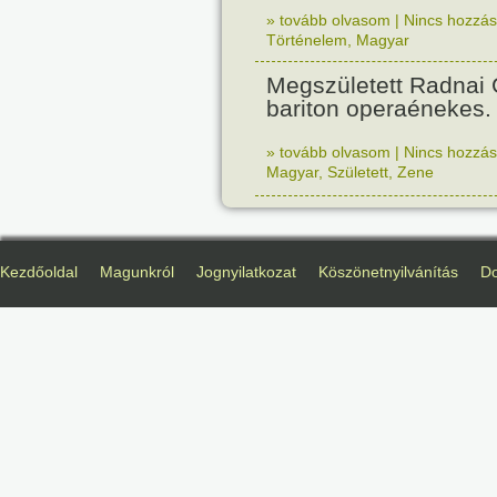
» tovább olvasom
|
Nincs hozzász
Történelem
,
Magyar
Megszületett Radnai
bariton operaénekes.
» tovább olvasom
|
Nincs hozzász
Magyar
,
Született
,
Zene
Kezdőoldal
Magunkról
Jognyilatkozat
Köszönetnyilvánítás
D