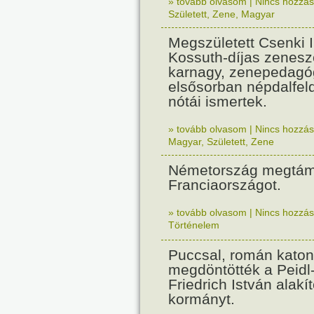
» tovább olvasom
|
Nincs hozzász
Született
,
Zene
,
Magyar
Megszületett Csenki 
Kossuth-díjas zenesz
karnagy, zenepedagó
elsősorban népdalfel
nótái ismertek.
» tovább olvasom
|
Nincs hozzász
Magyar
,
Született
,
Zene
Németország megtám
Franciaországot.
» tovább olvasom
|
Nincs hozzász
Történelem
Puccsal, román katon
megdöntötték a Peidl
Friedrich István alakít
kormányt.