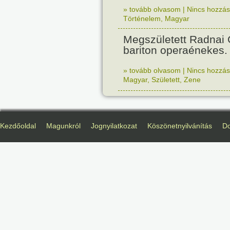
» tovább olvasom
|
Nincs hozzász
Történelem
,
Magyar
Megszületett Radnai
bariton operaénekes.
» tovább olvasom
|
Nincs hozzász
Magyar
,
Született
,
Zene
Kezdőoldal
Magunkról
Jognyilatkozat
Köszönetnyilvánítás
D