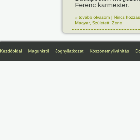
Ferenc karmester.
» tovább olvasom
|
Nincs hozzász
Magyar
,
Született
,
Zene
Kezdőoldal
Magunkról
Jognyilatkozat
Köszönetnyilvánítás
D