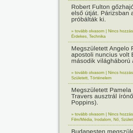
Robert Fulton gőzhaj
első útját. Párizsban
próbálták ki.
» tovább olvasom
|
Nincs hozzász
Érdekes
,
Technika
Megszületett Angelo R
apostoli nuncius volt
második világháború a
» tovább olvasom
|
Nincs hozzász
Született
,
Történelem
Megszületett Pamela
Travers ausztrál írón
Poppins).
» tovább olvasom
|
Nincs hozzász
Film/Média
,
Irodalom
,
Nő
,
Szület
Budapesten megszület