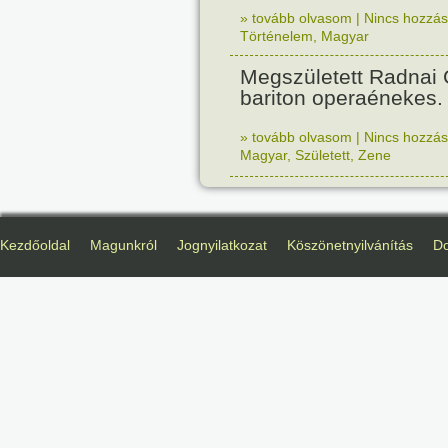
» tovább olvasom
|
Nincs hozzász
Történelem
,
Magyar
Megszületett Radnai
bariton operaénekes.
» tovább olvasom
|
Nincs hozzász
Magyar
,
Született
,
Zene
Kezdőoldal
Magunkról
Jognyilatkozat
Köszönetnyilvánítás
D