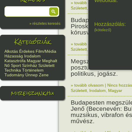
Weboldal:
» tovább olvasom
|
Nincs hozzász
Született
,
Történelem
,
Nő
Budapesten megszüle
Hozzászólás:
» részletes keresés
Piroska zenetanárnő,
(kötelező)
kórusvezető.
Kategóriák
» tovább olvasom
|
Nincs hozzász
Született
,
Nő
,
Zene
,
Magyar
Alkotás
Érdekes
Film/Média
Házasság
Irodalom
Megszületett Bibó Ist
Katasztrófa
Magyar
Meghalt
Nő
Sport
Színház
Született
posztumusz Széchenyi
Technika
Történelem
politikus, jogász.
Tudomány
Ünnep
Zene
» tovább olvasom
|
Nincs hozzász
mireiszunk.hu
Született
,
Irodalom
,
Magyar
Budapesten megszüle
Jenő (Becenevén: Bub
muzsikus, vibrafon és
művész.