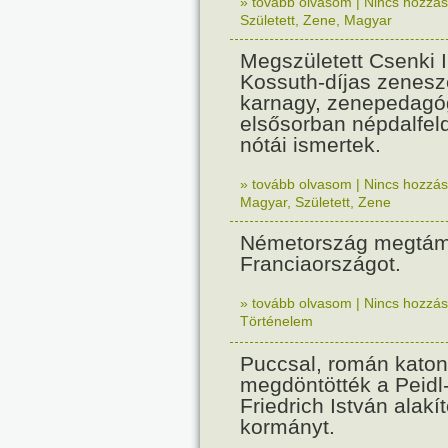
» tovább olvasom
|
Nincs hozzász
Született
,
Zene
,
Magyar
Megszületett Csenki 
Kossuth-díjas zenesz
karnagy, zenepedagó
elsősorban népdalfel
nótái ismertek.
» tovább olvasom
|
Nincs hozzász
Magyar
,
Született
,
Zene
Németország megtám
Franciaországot.
» tovább olvasom
|
Nincs hozzász
Történelem
Puccsal, román katon
megdöntötték a Peidl
Friedrich István alakít
kormányt.