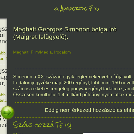
«
Augusztus 7
»
466
született Báthori Erzsébet,
Meghalt Georges Simenon belga író
ről rémséges és kegyetlen
(Maigret felügyelő).
endák éltek.
Meghalt
,
Film/Média
,
Irodalom
ább olvasom
|
Nincs hozzászólás, szólj hozzá!
1560. 0
ar
,
Nő
,
Történelem
201
született Kondor Gusztáv
llagász, matematikus, egyetemi
Simenon a XX. század egyik legtermékenyebb írója volt, na
ár, akadémikus.
Irodalomjegyzéke majd 200 regényt, több mint 150 novell
számos cikket és rengeteg ponyvaregényt tartalmaz, amiket 
Összesen körülbelül 1,4 milliárd példányt nyomtattak műv
ább olvasom
|
Nincs hozzászólás, szólj hozzá!
1825. 0
tett
,
Technika
,
Magyar
150
Eddig nem érkezett hozzászólás ehh
született Mata Hari, a híres
ő világháborús táncosnő,
Szólj hozzá Te is!
tizán és kém.