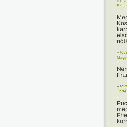
» tov
Szüle
Meg
Kos
kar
els
nót
» tov
Magy
Ném
Fra
» tov
Tört
Puc
meg
Frie
kor