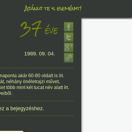
Ajánlj te is eseményt!
37
éve
éve
1989. 09. 04.
8. 07.
éve
ponta akár 60-80 oldalt is írt.
át, néhány önéletrajzi művet,
több mint két tucat név alatt írt.
eiből.
8. 07.
ez a bejegyzéshez.
éve