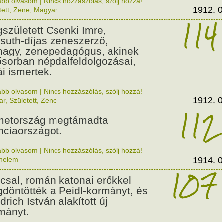
ább olvasom
|
Nincs hozzászólás, szólj hozzá!
1912. 0
tett
,
Zene
,
Magyar
114
született Csenki Imre,
suth-díjas zeneszerző,
nagy, zenepedagógus, akinek
ősorban népdalfeldolgozásai,
ái ismertek.
ább olvasom
|
Nincs hozzászólás, szólj hozzá!
1912. 0
ar
,
Született
,
Zene
112
etország megtámadta
nciaországot.
ább olvasom
|
Nincs hozzászólás, szólj hozzá!
énelem
1914. 0
107
csal, román katonai erőkkel
döntötték a Peidl-kormányt, és
drich István alakított új
mányt.