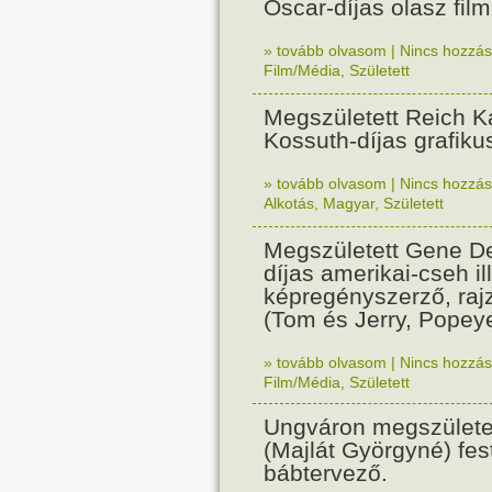
Oscar-díjas olasz fil
» tovább olvasom
|
Nincs hozzász
Film/Média
,
Született
Megszületett Reich Ká
Kossuth-díjas grafik
» tovább olvasom
|
Nincs hozzász
Alkotás
,
Magyar
,
Született
Megszületett Gene De
díjas amerikai-cseh ill
képregényszerző, raj
(Tom és Jerry, Popeye
» tovább olvasom
|
Nincs hozzász
Film/Média
,
Született
Ungváron megszületet
(Majlát Györgyné) fest
bábtervező.