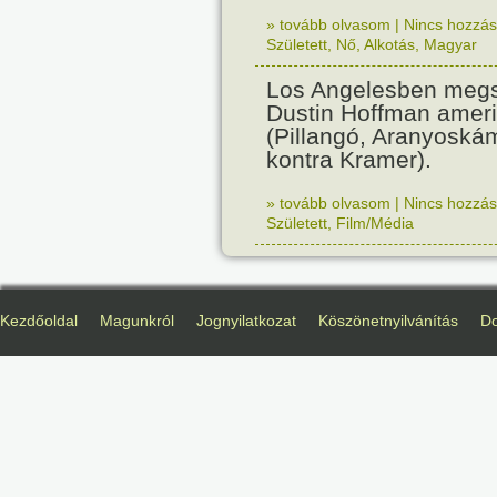
» tovább olvasom
|
Nincs hozzász
Született
,
Nő
,
Alkotás
,
Magyar
Los Angelesben megs
Dustin Hoffman ameri
(Pillangó, Aranyoská
kontra Kramer).
» tovább olvasom
|
Nincs hozzász
Született
,
Film/Média
Kezdőoldal
Magunkról
Jognyilatkozat
Köszönetnyilvánítás
D