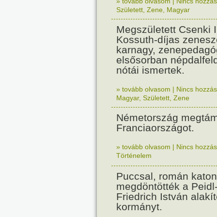
» tovább olvasom
|
Nincs hozzász
Született
,
Zene
,
Magyar
Megszületett Csenki 
Kossuth-díjas zenesz
karnagy, zenepedagó
elsősorban népdalfel
nótái ismertek.
» tovább olvasom
|
Nincs hozzász
Magyar
,
Született
,
Zene
Németország megtám
Franciaországot.
» tovább olvasom
|
Nincs hozzász
Történelem
Puccsal, román katon
megdöntötték a Peidl
Friedrich István alakít
kormányt.