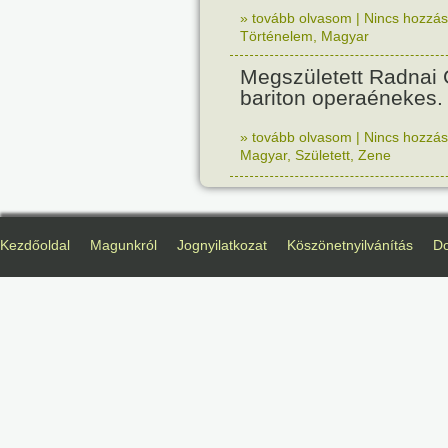
» tovább olvasom
|
Nincs hozzász
Történelem
,
Magyar
Megszületett Radnai
bariton operaénekes.
» tovább olvasom
|
Nincs hozzász
Magyar
,
Született
,
Zene
Kezdőoldal
Magunkról
Jognyilatkozat
Köszönetnyilvánítás
D