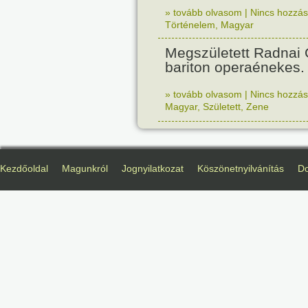
» tovább olvasom
|
Nincs hozzász
Történelem
,
Magyar
Megszületett Radnai
bariton operaénekes.
» tovább olvasom
|
Nincs hozzász
Magyar
,
Született
,
Zene
Kezdőoldal
Magunkról
Jognyilatkozat
Köszönetnyilvánítás
D