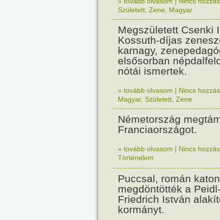
» tovább olvasom
|
Nincs hozzász
Született
,
Zene
,
Magyar
Megszületett Csenki 
Kossuth-díjas zenesz
karnagy, zenepedagó
elsősorban népdalfel
nótái ismertek.
» tovább olvasom
|
Nincs hozzász
Magyar
,
Született
,
Zene
Németország megtám
Franciaországot.
» tovább olvasom
|
Nincs hozzász
Történelem
Puccsal, román katon
megdöntötték a Peidl
Friedrich István alakít
kormányt.