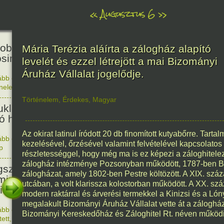
«
Augusztus 6
»
81
obták az első atombombát
Mária Terézia aláírta a zálogház alapító
osimára.
levelét és ezzel létrejött a mai Bizományi
Áruház Vállalat jogelődje.
ább olvasom
|
Nincs hozzászólás, szólj hozzá!
énelem
1945. 0
48
Történelem
,
Érdekes
,
Magyar
ukleáris fegyverek betiltásáért
yó harc világnapja
Az okirat latinul íródott 20 db finomított kutyabőrre. Tarta
ább olvasom
|
Nincs hozzászólás, szólj hozzá!
kezelésével, őrzésével valamint felvételével kapcsolato
p
1978. 0
145
részletességgel, hogy még ma is ez képezi a záloghitele
zálogház intézménye Pozsonyban működött, 1787-ben Budán
született Sir Alexander
zálogházat, amely 1802-ben Pestre költözött. A XIX. szá
ming, Nobel-díjas angol orvos, a
utcában, a volt klarissza kolostorban működött. A XX. szá
cillin felfedezője.
modern raktárral és árverési termekkel a Kinizsi és a Ló
megalakult Bizományi Áruház Vállalat vette át a záloghá
ább olvasom
|
1 hozzászólás, szólj Te is hozzá!
Bizományi Kereskedőház és Záloghitel Rt. néven működi
1881. 0
tett
,
Alkotás