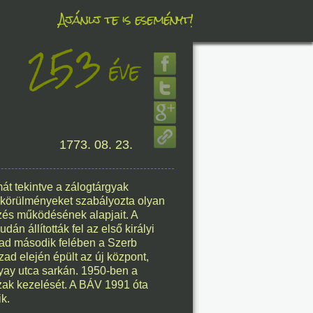
Ajánlj te is eseményt!
253
éve
éve
8. 06.
1773. 08. 23.
éve
lmát tekintve a zálogtárgyak
s körülményeket szabályozta olyan
8. 06.
zés működésének alapjait. A
 állították fel az első királyi
éve
zad második felében a Szerb
zad elején épült az új központ,
nyay utca sarkán. 1950-ben a
zak kezelését. A BÁV 1991 óta
k.
8. 06.