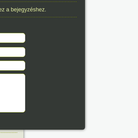
éve
ez a bejegyzéshez.
8. 06.
éve
8. 06.
éve
8. 06.