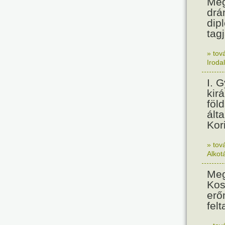
Meg
drá
dip
tagj
» tov
Iroda
I. 
kir
föl
álta
Kor
» tov
Alkot
Meg
Kos
erő
felt