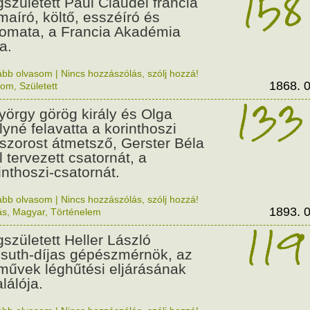
158
született Paul Claudel francia
maíró, költő, esszéíró és
lomata, a Francia Akadémia
a.
ább olvasom
|
Nincs hozzászólás, szólj hozzá!
1868. 0
lom
,
Született
133
György görög király és Olga
ályné felavatta a korinthoszi
dszorost átmetsző, Gerster Béla
l tervezett csatornát, a
inthoszi-csatornát.
ább olvasom
|
Nincs hozzászólás, szólj hozzá!
1893. 0
ás
,
Magyar
,
Történelem
119
született Heller László
suth-díjas gépészmérnök, az
művek léghűtési eljárásának
alálója.