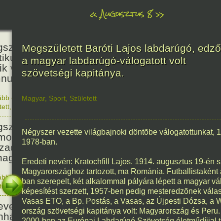
«
Augusztus 8
»
236
született Kölcsey Ferenc költő,
Megszületett Baróti Lajos labdarúgó, edző
itikus, akadémikus, a reformkor
a magyar labdarúgó-válogatott volt
ik vezéregyénisége, a nemzeti
szövetségi kapitánya.
nusz költője.
ább olvasom
|
1 hozzászólás, szólj Te is hozzá!
Magyar
,
Sport
,
Született
1790. 0
tett
,
Történelem
,
Zene
,
Magyar
336
született Mikes Kelemen
Négyszer vezette világbajnoki döntõbe válogatottunkat,
oáríró, műfordító, a XVIII.
1978-ban.
zadi magyar prózairodalom
nagyobb alakja.
Eredeti nevén: Kratochfill Lajos. 1914. augusztus 19-én 
Magyarországhoz tartozott, ma Románia. Futballistaként
ább olvasom
|
1 hozzászólás, szólj Te is hozzá!
ban szerepelt, két alkalommal pályára lépett a magyar vá
1690. 0
tett
,
Történelem
,
Irodalom
,
Magyar
186
képesítést szerzett, 1957-ben pedig mesteredzõnek válas
Vasas ETO, a Bp. Postás, a Vasas, az Újpesti Dózsa, a W
evezték a Pesti Magyar
ország szövetségi kapitánya volt: Magyarország és Peru.
nházat Nemzeti Színháznak.
2000-ben az Európai Labdarúgó Szövetség életműdíjjal tü