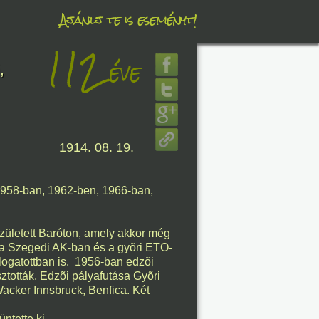
Ajánlj te is eseményt!
112
éve
éve
,
1914. 08. 19.
8. 08.
éve
 1958-ban, 1962-ben, 1966-ban,
született Baróton, amely akkor még
 a Szegedi AK-ban és a gyõri ETO-
logatottban is. 1956-ban edzõi
8. 08.
ztották. Edzõi pályafutása Gyõri
acker Innsbruck, Benfica. Két
éve
ntette ki.