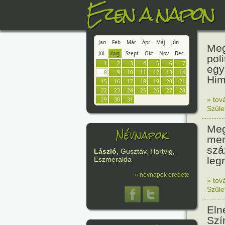
Ezen a napon
Jan
Feb
Már
Ápr
Máj
Jún
Meg
Júl
Aug
Szept
Okt
Nov
Dec
pol
1
2
3
4
5
6
7
egy
8
9
10
11
12
13
14
Him
15
16
17
18
19
20
21
22
23
24
25
26
27
28
» tov
29
30
31
Szüle
Meg
Névnapok
mem
szá
László
, Gusztáv, Hartvig,
leg
Eszmeralda
» névnapok eredete
» tov
Szüle
Eln
Szí