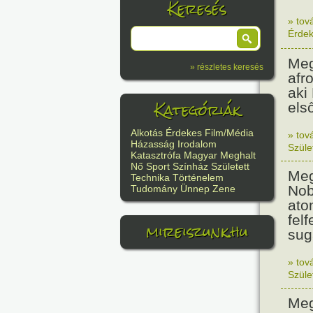
Keresés
» tov
Érde
Meg
» részletes keresés
afr
aki
Kategóriák
els
Alkotás
Érdekes
Film/Média
» tov
Házasság
Irodalom
Szüle
Katasztrófa
Magyar
Meghalt
Nő
Sport
Színház
Született
Meg
Technika
Történelem
Nob
Tudomány
Ünnep
Zene
ato
felf
mireiszunk.hu
sug
» tov
Szüle
Meg