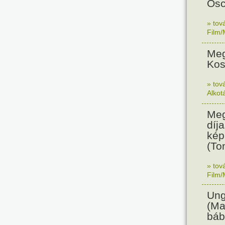
Osc
» tov
Film/
Meg
Kos
» tov
Alkot
Meg
díja
kép
(To
» tov
Film/
Ung
(Ma
báb