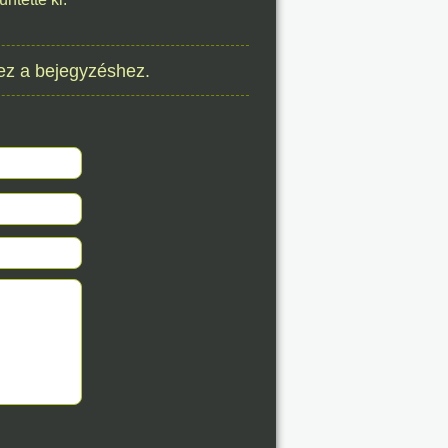
8. 08.
ez a bejegyzéshez.
éve
8. 08.
éve
8. 08.