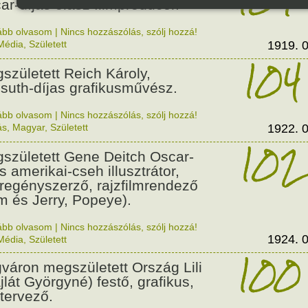
ar-díjas olasz filmproducer.
ább olvasom
|
Nincs hozzászólás, szólj hozzá!
Média
,
Született
1919. 0
104
született Reich Károly,
suth-díjas grafikusművész.
ább olvasom
|
Nincs hozzászólás, szólj hozzá!
ás
,
Magyar
,
Született
1922. 0
102
született Gene Deitch Oscar-
s amerikai-cseh illusztrátor,
regényszerző, rajzfilmrendező
m és Jerry, Popeye).
ább olvasom
|
Nincs hozzászólás, szólj hozzá!
1924. 0
Média
,
Született
100
váron megszületett Ország Lili
jlát Györgyné) festő, grafikus,
tervező.