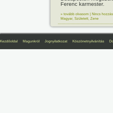
Ferenc karmester.
» tovább olvasom
|
Nincs hozzász
Magyar
,
Született
,
Zene
Kezdőoldal
Magunkról
Jognyilatkozat
Köszönetnyilvánítás
D