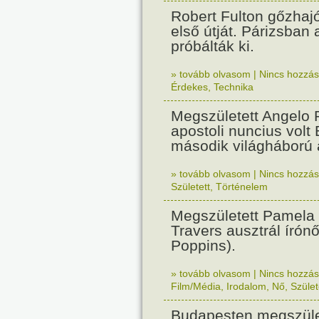
Robert Fulton gőzhaj
első útját. Párizsban
próbálták ki.
» tovább olvasom
|
Nincs hozzász
Érdekes
,
Technika
Megszületett Angelo R
apostoli nuncius volt
második világháború a
» tovább olvasom
|
Nincs hozzász
Született
,
Történelem
Megszületett Pamela
Travers ausztrál írón
Poppins).
» tovább olvasom
|
Nincs hozzász
Film/Média
,
Irodalom
,
Nő
,
Szület
Budapesten megszület