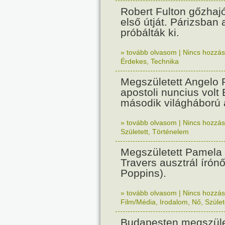
Robert Fulton gőzhaj
első útját. Párizsban
próbálták ki.
» tovább olvasom
|
Nincs hozzász
Érdekes
,
Technika
Megszületett Angelo R
apostoli nuncius volt
második világháború a
» tovább olvasom
|
Nincs hozzász
Született
,
Történelem
Megszületett Pamela
Travers ausztrál írón
Poppins).
» tovább olvasom
|
Nincs hozzász
Film/Média
,
Irodalom
,
Nő
,
Szület
Budapesten megszület