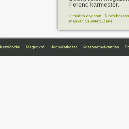
Ferenc karmester.
» tovább olvasom
|
Nincs hozzász
Magyar
,
Született
,
Zene
Kezdőoldal
Magunkról
Jognyilatkozat
Köszönetnyilvánítás
D