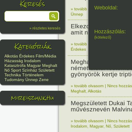
Keresés
Weboldal:
» tovább olvasom
|
Nincs hozzász
Ünnep
Elkezdődött a pisai t
» részletes keresés
Hozzászólás:
amit nem terveztek fer
(kötelező)
Kategóriák
» tovább olvasom
|
Nincs hozzász
Érdekes
Alkotás
Érdekes
Film/Média
Meghalt Hieronymus
Házasság
Irodalom
Katasztrófa
Magyar
Meghalt
németalföldi festőmű
Nő
Sport
Színház
Született
gyönyörök kertje tript
Technika
Történelem
Tudomány
Ünnep
Zene
» tovább olvasom
|
Nincs hozzász
Meghalt
,
Alkotás
mireiszunk.hu
Megszületett Dukai Ta
művésznevén Malvina
» tovább olvasom
|
Nincs hozzász
Irodalom
,
Magyar
,
Nő
,
Született