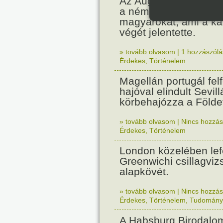
Az Augsburgi (Lechfe
a német hadsereg leg
magyarokat, ami a k
végét jelentette.
» tovább olvasom
|
1 hozzászólás
Érdekes
,
Történelem
Magellán portugál fel
hajóval elindult Sevil
körbehajózza a Földe
» tovább olvasom
|
Nincs hozzász
Érdekes
,
Történelem
London közelében lef
Greenwichi csillagviz
alapkövét.
» tovább olvasom
|
Nincs hozzász
Érdekes
,
Történelem
,
Tudomány
A Habsburg Birodalo