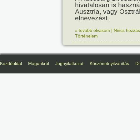
hivatalosan is haszná
Ausztria, vagy Osztr
elnevezést.
» tovább olvasom
|
Nincs hozzász
Történelem
Kezdőoldal
Magunkról
Jognyilatkozat
Köszönetnyilvánítás
D