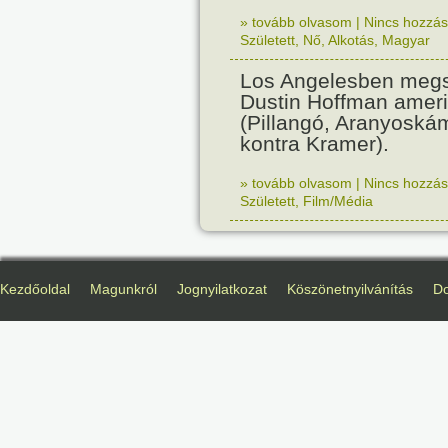
» tovább olvasom
|
Nincs hozzász
Született
,
Nő
,
Alkotás
,
Magyar
Los Angelesben megs
Dustin Hoffman ameri
(Pillangó, Aranyoská
kontra Kramer).
» tovább olvasom
|
Nincs hozzász
Született
,
Film/Média
Kezdőoldal
Magunkról
Jognyilatkozat
Köszönetnyilvánítás
D