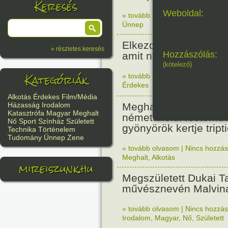
Keresés
Weboldal:
» tovább olvasom
|
Nincs hozzász
Ünnep
Elkezdődött a pisai t
» részletes keresés
Hozzászólás:
amit nem terveztek fer
(kötelező)
Kategóriák
» tovább olvasom
|
Nincs hozzász
Érdekes
Alkotás
Érdekes
Film/Média
Meghalt Hieronymus
Házasság
Irodalom
Katasztrófa
Magyar
Meghalt
németalföldi festőmű
Nő
Sport
Színház
Született
gyönyörök kertje tript
Technika
Történelem
Tudomány
Ünnep
Zene
» tovább olvasom
|
Nincs hozzász
Meghalt
,
Alkotás
mireiszunk.hu
Megszületett Dukai Ta
művésznevén Malvina
» tovább olvasom
|
Nincs hozzász
Irodalom
,
Magyar
,
Nő
,
Született