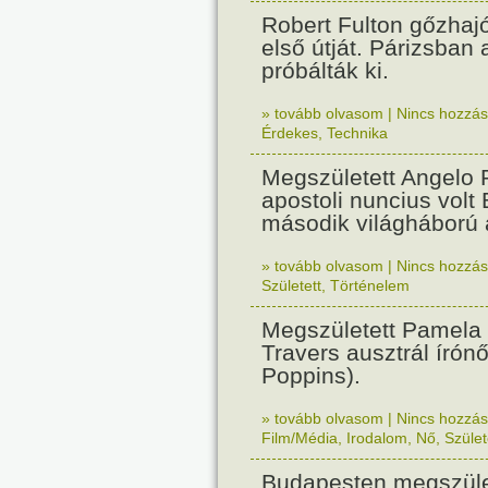
Robert Fulton gőzhaj
első útját. Párizsban
próbálták ki.
» tovább olvasom
|
Nincs hozzász
Érdekes
,
Technika
Megszületett Angelo R
apostoli nuncius volt
második világháború a
» tovább olvasom
|
Nincs hozzász
Született
,
Történelem
Megszületett Pamela
Travers ausztrál írón
Poppins).
» tovább olvasom
|
Nincs hozzász
Film/Média
,
Irodalom
,
Nő
,
Szület
Budapesten megszület