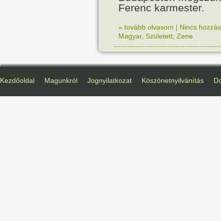
Ferenc karmester.
» tovább olvasom
|
Nincs hozzász
Magyar
,
Született
,
Zene
Kezdőoldal
Magunkról
Jognyilatkozat
Köszönetnyilvánítás
D