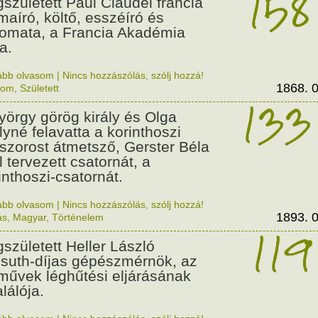
158
született Paul Claudel francia
maíró, költő, esszéíró és
lomata, a Francia Akadémia
a.
ább olvasom
|
Nincs hozzászólás, szólj hozzá!
1868. 0
lom
,
Született
133
György görög király és Olga
ályné felavatta a korinthoszi
dszorost átmetsző, Gerster Béla
l tervezett csatornát, a
inthoszi-csatornát.
ább olvasom
|
Nincs hozzászólás, szólj hozzá!
1893. 0
ás
,
Magyar
,
Történelem
119
született Heller László
suth-díjas gépészmérnök, az
művek léghűtési eljárásának
alálója.