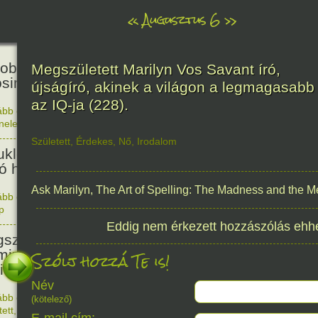
«
Augusztus 6
»
81
obták az első atombombát
Megszületett Marilyn Vos Savant író,
osimára.
újságíró, akinek a világon a legmagasabb
az IQ-ja (228).
ább olvasom
|
Nincs hozzászólás, szólj hozzá!
énelem
1945. 0
48
Született
,
Érdekes
,
Nő
,
Irodalom
ukleáris fegyverek betiltásáért
yó harc világnapja
Ask Marilyn, The Art of Spelling: The Madness and the 
ább olvasom
|
Nincs hozzászólás, szólj hozzá!
p
1978. 0
145
Eddig nem érkezett hozzászólás ehh
született Sir Alexander
ming, Nobel-díjas angol orvos, a
Szólj hozzá Te is!
cillin felfedezője.
Név
ább olvasom
|
1 hozzászólás, szólj Te is hozzá!
(kötelező)
1881. 0
tett
,
Alkotás