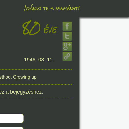
Ajánlj te is eseményt!
80
éve
éve
8. 06.
1946. 08. 11.
éve
Method, Growing up
8. 06.
ez a bejegyzéshez.
éve
8. 06.