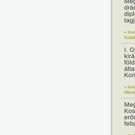
Meg
drá
dip
tagj
» tov
Iroda
I. 
kir
föl
álta
Kor
» tov
Alkot
Meg
Kos
erő
felt