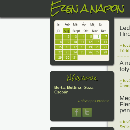
Ezen a napon
Jan
Feb
Már
Ápr
Máj
Jún
Led
Júl
Aug
Szept
Okt
Nov
Dec
Hir
1
2
3
4
5
6
7
8
9
10
11
12
13
14
» tov
15
16
17
18
19
20
21
Tört
22
23
24
25
26
27
28
29
30
31
A n
fol
Névnapok
» tov
Ünne
Berta
,
Bettina
, Géza,
Csobán
Meg
» névnapok eredete
Fle
peni
» tov
Szüle