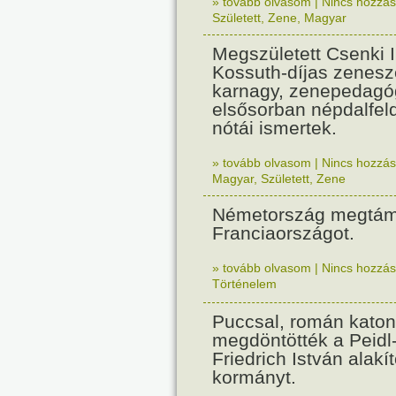
» tovább olvasom
|
Nincs hozzász
Született
,
Zene
,
Magyar
Megszületett Csenki 
Kossuth-díjas zenesz
karnagy, zenepedagó
elsősorban népdalfel
nótái ismertek.
» tovább olvasom
|
Nincs hozzász
Magyar
,
Született
,
Zene
Németország megtám
Franciaországot.
» tovább olvasom
|
Nincs hozzász
Történelem
Puccsal, román katon
megdöntötték a Peidl
Friedrich István alakít
kormányt.