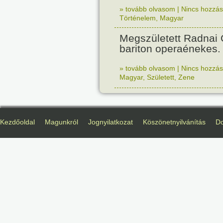
» tovább olvasom
|
Nincs hozzász
Történelem
,
Magyar
Megszületett Radnai
bariton operaénekes.
» tovább olvasom
|
Nincs hozzász
Magyar
,
Született
,
Zene
Kezdőoldal
Magunkról
Jognyilatkozat
Köszönetnyilvánítás
D