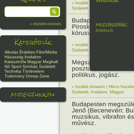
Weboldal:
» tovább olvasom
|
Nincs hozzász
Született
,
Történelem
,
Nő
Budapesten megszüle
Hozzászólás:
» részletes keresés
Piroska zenetanárnő,
(kötelező)
kórusvezető.
Kategóriák
» tovább olvasom
|
Nincs hozzász
Született
,
Nő
,
Zene
,
Magyar
Alkotás
Érdekes
Film/Média
Házasság
Irodalom
Megszületett Bibó Ist
Katasztrófa
Magyar
Meghalt
Nő
Sport
Színház
Született
posztumusz Széchenyi
Technika
Történelem
politikus, jogász.
Tudomány
Ünnep
Zene
» tovább olvasom
|
Nincs hozzász
mireiszunk.hu
Született
,
Irodalom
,
Magyar
Budapesten megszüle
Jenő (Becenevén: Bub
muzsikus, vibrafon és
művész.