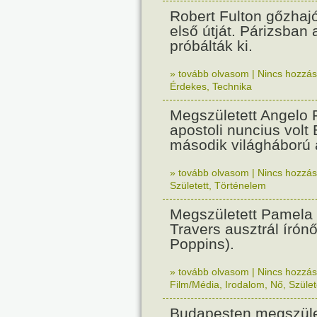
Robert Fulton gőzhaj
első útját. Párizsban
próbálták ki.
» tovább olvasom
|
Nincs hozzász
Érdekes
,
Technika
Megszületett Angelo R
apostoli nuncius volt
második világháború a
» tovább olvasom
|
Nincs hozzász
Született
,
Történelem
Megszületett Pamela
Travers ausztrál írón
Poppins).
» tovább olvasom
|
Nincs hozzász
Film/Média
,
Irodalom
,
Nő
,
Szület
Budapesten megszület