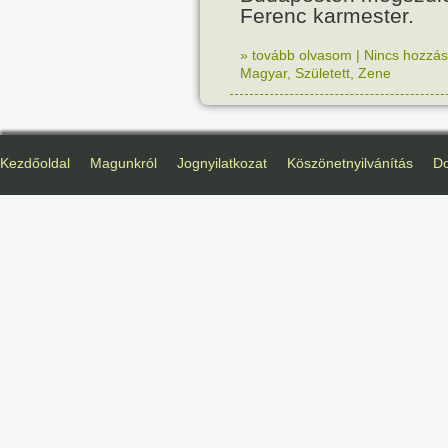
Ferenc karmester.
» tovább olvasom
|
Nincs hozzász
Magyar
,
Született
,
Zene
Kezdőoldal
Magunkról
Jognyilatkozat
Köszönetnyilvánítás
D