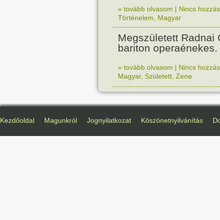
» tovább olvasom
|
Nincs hozzász
Történelem
,
Magyar
Megszületett Radnai
bariton operaénekes.
» tovább olvasom
|
Nincs hozzász
Magyar
,
Született
,
Zene
Kezdőoldal
Magunkról
Jognyilatkozat
Köszönetnyilvánítás
D