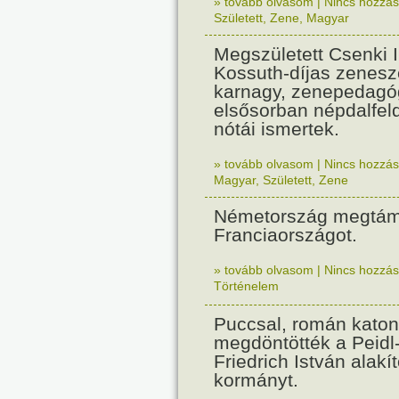
» tovább olvasom
|
Nincs hozzász
Született
,
Zene
,
Magyar
Megszületett Csenki 
Kossuth-díjas zenesz
karnagy, zenepedagó
elsősorban népdalfel
nótái ismertek.
» tovább olvasom
|
Nincs hozzász
Magyar
,
Született
,
Zene
Németország megtám
Franciaországot.
» tovább olvasom
|
Nincs hozzász
Történelem
Puccsal, román katon
megdöntötték a Peidl
Friedrich István alakít
kormányt.