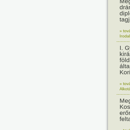
Meg
drá
dip
tagj
» tov
Iroda
I. 
kir
föl
álta
Kor
» tov
Alkot
Meg
Kos
erő
felt