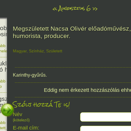
«
Augusztus 6
»
81
obták az első atombombát
Megszületett Nacsa Olivér előadóművész,
osimára.
humorista, producer.
ább olvasom
|
Nincs hozzászólás, szólj hozzá!
énelem
Magyar
,
Színház
,
Született
1945. 0
48
ukleáris fegyverek betiltásáért
yó harc világnapja
Karinthy-gyűrűs.
ább olvasom
|
Nincs hozzászólás, szólj hozzá!
p
1978. 0
Eddig nem érkezett hozzászólás ehh
145
született Sir Alexander
Szólj hozzá Te is!
ming, Nobel-díjas angol orvos, a
cillin felfedezője.
Név
(kötelező)
ább olvasom
|
1 hozzászólás, szólj Te is hozzá!
E-mail cím:
1881. 0
tett
,
Alkotás