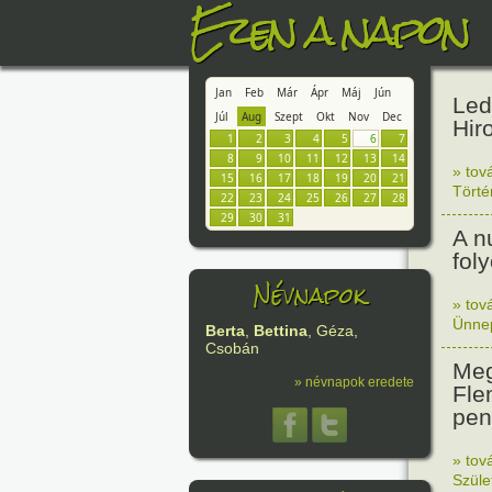
Ezen a napon
Jan
Feb
Már
Ápr
Máj
Jún
Led
Júl
Aug
Szept
Okt
Nov
Dec
Hir
1
2
3
4
5
6
7
8
9
10
11
12
13
14
» tov
15
16
17
18
19
20
21
Tört
22
23
24
25
26
27
28
29
30
31
A n
fol
Névnapok
» tov
Ünne
Berta
,
Bettina
, Géza,
Csobán
Meg
» névnapok eredete
Fle
peni
» tov
Szüle