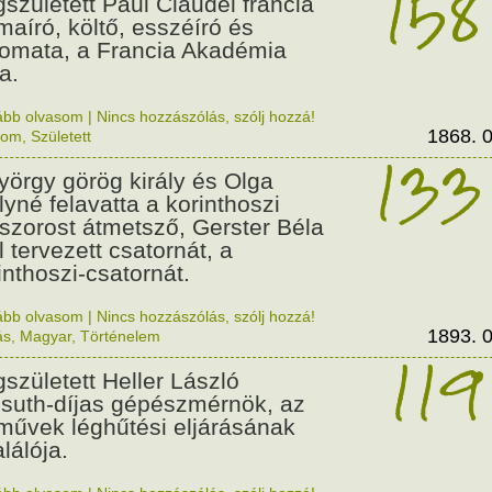
158
született Paul Claudel francia
maíró, költő, esszéíró és
lomata, a Francia Akadémia
a.
ább olvasom
|
Nincs hozzászólás, szólj hozzá!
1868. 0
lom
,
Született
133
György görög király és Olga
ályné felavatta a korinthoszi
dszorost átmetsző, Gerster Béla
l tervezett csatornát, a
inthoszi-csatornát.
ább olvasom
|
Nincs hozzászólás, szólj hozzá!
1893. 0
ás
,
Magyar
,
Történelem
119
született Heller László
suth-díjas gépészmérnök, az
művek léghűtési eljárásának
alálója.