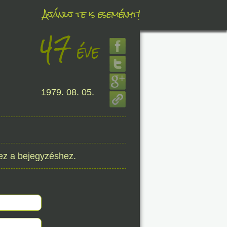
Ajánlj te is eseményt!
47
éve
éve
8. 06.
1979. 08. 05.
éve
8. 06.
ez a bejegyzéshez.
éve
8. 06.