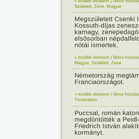
» tovább olvasom
|
Nincs hozzász
Született
,
Zene
,
Magyar
Megszületett Csenki 
Kossuth-díjas zenesz
karnagy, zenepedagó
elsősorban népdalfel
nótái ismertek.
» tovább olvasom
|
Nincs hozzász
Magyar
,
Született
,
Zene
Németország megtám
Franciaországot.
» tovább olvasom
|
Nincs hozzász
Történelem
Puccsal, román katon
megdöntötték a Peidl
Friedrich István alakít
kormányt.