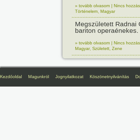
» tovább olvasom
|
Nincs hozzász
Történelem
,
Magyar
Megszületett Radnai
bariton operaénekes.
» tovább olvasom
|
Nincs hozzász
Magyar
,
Született
,
Zene
Kezdőoldal
Magunkról
Jognyilatkozat
Köszönetnyilvánítás
D