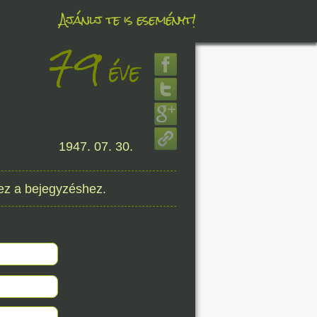
Ajánlj te is eseményt!
79
éve
éve
8. 07.
1947. 07. 30.
éve
ez a bejegyzéshez.
8. 07.
éve