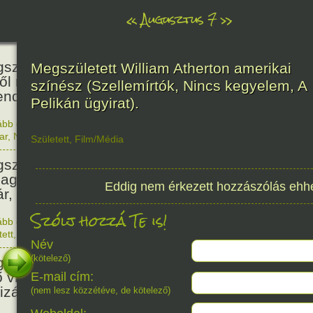
«
Augusztus 7
»
466
született Báthori Erzsébet,
Megszületett William Atherton amerikai
ről rémséges és kegyetlen
színész (Szellemírtók, Nincs kegyelem, A
endák éltek.
Pelikán ügyirat).
ább olvasom
|
Nincs hozzászólás, szólj hozzá!
1560. 0
ar
,
Nő
,
Történelem
Született
,
Film/Média
201
született Kondor Gusztáv
llagász, matematikus, egyetemi
Eddig nem érkezett hozzászólás ehh
ár, akadémikus.
Szólj hozzá Te is!
ább olvasom
|
Nincs hozzászólás, szólj hozzá!
1825. 0
tett
,
Technika
,
Magyar
150
Név
(kötelező)
született Mata Hari, a híres
ő világháborús táncosnő,
E-mail cím:
tizán és kém.
(nem lesz közzétéve, de kötelező)