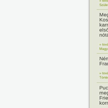
» tov
Szüle
Meg
Kos
kar
els
nót
» tov
Magy
Ném
Fra
» tov
Tört
Puc
meg
Frie
kor