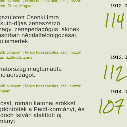
ább olvasom
|
Nincs hozzászólás, szólj hozzá!
1912. 0
tett
,
Zene
,
Magyar
114
született Csenki Imre,
suth-díjas zeneszerző,
nagy, zenepedagógus, akinek
ősorban népdalfeldolgozásai,
ái ismertek.
ább olvasom
|
Nincs hozzászólás, szólj hozzá!
1912. 0
ar
,
Született
,
Zene
112
etország megtámadta
nciaországot.
ább olvasom
|
Nincs hozzászólás, szólj hozzá!
énelem
1914. 0
107
csal, román katonai erőkkel
döntötték a Peidl-kormányt, és
drich István alakított új
mányt.