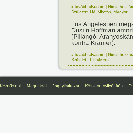
» tovább olvasom
|
Nincs hozzász
Született
,
Nő
,
Alkotás
,
Magyar
Los Angelesben megs
Dustin Hoffman ameri
(Pillangó, Aranyoská
kontra Kramer).
» tovább olvasom
|
Nincs hozzász
Született
,
Film/Média
Kezdőoldal
Magunkról
Jognyilatkozat
Köszönetnyilvánítás
D