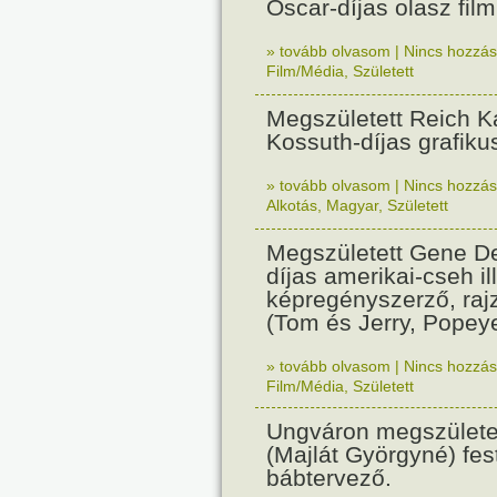
Oscar-díjas olasz fil
» tovább olvasom
|
Nincs hozzász
Film/Média
,
Született
Megszületett Reich Ká
Kossuth-díjas grafik
» tovább olvasom
|
Nincs hozzász
Alkotás
,
Magyar
,
Született
Megszületett Gene De
díjas amerikai-cseh ill
képregényszerző, raj
(Tom és Jerry, Popeye
» tovább olvasom
|
Nincs hozzász
Film/Média
,
Született
Ungváron megszületet
(Majlát Györgyné) fest
bábtervező.