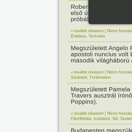
Robert Fulton gőzhaj
első útját. Párizsban
próbálták ki.
» tovább olvasom
|
Nincs hozzász
Érdekes
,
Technika
Megszületett Angelo R
apostoli nuncius volt
második világháború a
» tovább olvasom
|
Nincs hozzász
Született
,
Történelem
Megszületett Pamela
Travers ausztrál írón
Poppins).
» tovább olvasom
|
Nincs hozzász
Film/Média
,
Irodalom
,
Nő
,
Szület
Budapesten megszület