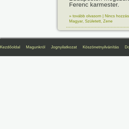
Ferenc karmester.
» tovább olvasom
|
Nincs hozzász
Magyar
,
Született
,
Zene
Kezdőoldal
Magunkról
Jognyilatkozat
Köszönetnyilvánítás
D