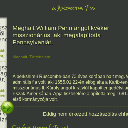
«
Augusztus 7
»
466
született Báthori Erzsébet,
Meghalt William Penn angol kvéker
ről rémséges és kegyetlen
misszionárius, aki megalapította
endák éltek.
Pennsylvaniát.
ább olvasom
|
Nincs hozzászólás, szólj hozzá!
1560. 0
ar
,
Nő
,
Történelem
Meghalt
,
Történelem
201
született Kondor Gusztáv
llagász, matematikus, egyetemi
A berkshire-i Ruscombe-ban 73 éves korában halt meg. 
ár, akadémikus.
admirális fia volt, aki 1655.01.22-én elfoglalta a Karib-te
misszionárius II. Károly angol királytól kapott engedélyt 
ább olvasom
|
Nincs hozzászólás, szólj hozzá!
Észak-Amerikában. Apja tiszteletére alapította meg 168
1825. 0
tett
,
Technika
,
Magyar
150
első kormányzója volt.
született Mata Hari, a híres
ő világháborús táncosnő,
Eddig nem érkezett hozzászólás ehh
tizán és kém.