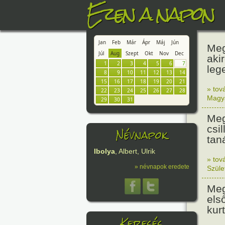
Ezen a napon
Jan
Feb
Már
Ápr
Máj
Jún
Meg
Júl
Aug
Szept
Okt
Nov
Dec
aki
1
2
3
4
5
6
7
leg
8
9
10
11
12
13
14
15
16
17
18
19
20
21
» tov
22
23
24
25
26
27
28
Magy
29
30
31
Meg
csi
Névnapok
tan
Ibolya
, Albert, Ulrik
» tov
» névnapok eredete
Szüle
Meg
els
kur
Keresés