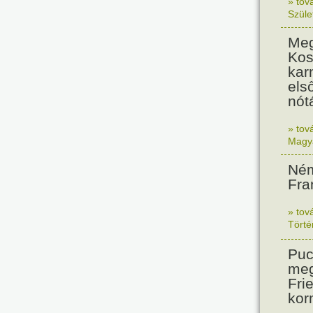
» tov
Szüle
Meg
Kos
kar
els
nót
» tov
Magy
Ném
Fra
» tov
Tört
Puc
meg
Frie
kor