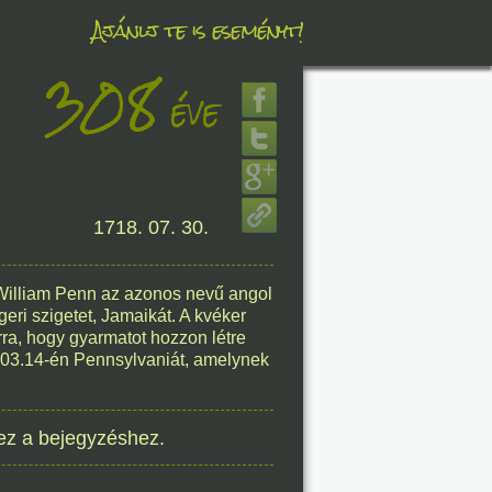
Ajánlj te is eseményt!
308
éve
éve
8. 07.
1718. 07. 30.
éve
William Penn az azonos nevű angol
ngeri szigetet, Jamaikát. A kvéker
arra, hogy gyarmatot hozzon létre
1.03.14-én Pennsylvaniát, amelynek
8. 07.
éve
ez a bejegyzéshez.