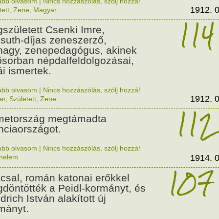
ább olvasom
|
Nincs hozzászólás, szólj hozzá!
1912. 0
tett
,
Zene
,
Magyar
114
született Csenki Imre,
suth-díjas zeneszerző,
nagy, zenepedagógus, akinek
ősorban népdalfeldolgozásai,
ái ismertek.
ább olvasom
|
Nincs hozzászólás, szólj hozzá!
1912. 0
ar
,
Született
,
Zene
112
etország megtámadta
nciaországot.
ább olvasom
|
Nincs hozzászólás, szólj hozzá!
énelem
1914. 0
107
csal, román katonai erőkkel
döntötték a Peidl-kormányt, és
drich István alakított új
mányt.