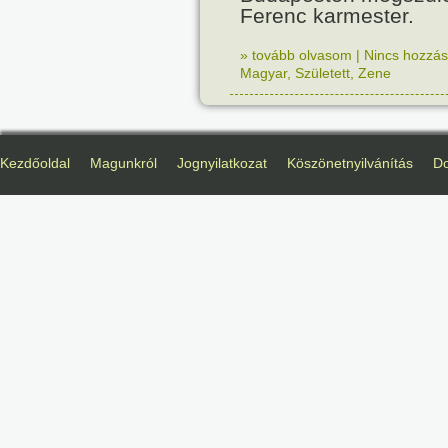
Ferenc karmester.
» tovább olvasom
|
Nincs hozzász
Magyar
,
Született
,
Zene
Kezdőoldal
Magunkról
Jognyilatkozat
Köszönetnyilvánítás
D