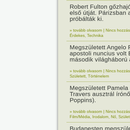
Robert Fulton gőzhaj
első útját. Párizsban
próbálták ki.
» tovább olvasom
|
Nincs hozzász
Érdekes
,
Technika
Megszületett Angelo R
apostoli nuncius volt
második világháború a
» tovább olvasom
|
Nincs hozzász
Született
,
Történelem
Megszületett Pamela
Travers ausztrál írón
Poppins).
» tovább olvasom
|
Nincs hozzász
Film/Média
,
Irodalom
,
Nő
,
Szület
Budapesten megszület