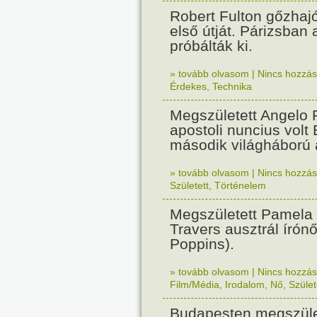
Robert Fulton gőzhaj
első útját. Párizsban
próbálták ki.
» tovább olvasom
|
Nincs hozzász
Érdekes
,
Technika
Megszületett Angelo R
apostoli nuncius volt
második világháború a
» tovább olvasom
|
Nincs hozzász
Született
,
Történelem
Megszületett Pamela
Travers ausztrál írón
Poppins).
» tovább olvasom
|
Nincs hozzász
Film/Média
,
Irodalom
,
Nő
,
Szület
Budapesten megszület