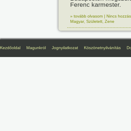
Ferenc karmester.
» tovább olvasom
|
Nincs hozzász
Magyar
,
Született
,
Zene
Kezdőoldal
Magunkról
Jognyilatkozat
Köszönetnyilvánítás
D