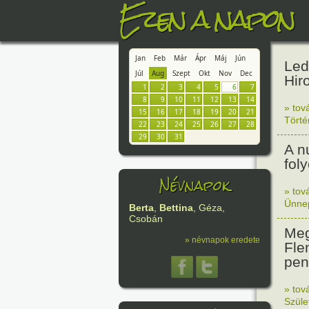
Ezen a napon
Jan
Feb
Már
Ápr
Máj
Jún
Led
Júl
Aug
Szept
Okt
Nov
Dec
Hir
1
2
3
4
5
6
7
8
9
10
11
12
13
14
» tov
15
16
17
18
19
20
21
Tört
22
23
24
25
26
27
28
29
30
31
A n
fol
Névnapok
» tov
Ünne
Berta
,
Bettina
, Géza,
Csobán
Meg
» névnapok eredete
Fle
peni
» tov
Szüle