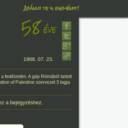
Ajánlj te is eseményt!
58
éve
éve
8. 06.
1968. 07. 23.
éve
 a fedélzetén. A gép Rómából tartott
ration of Palestine szervezet 3 tagja
8. 06.
éve
ez a bejegyzéshez.
8. 06.