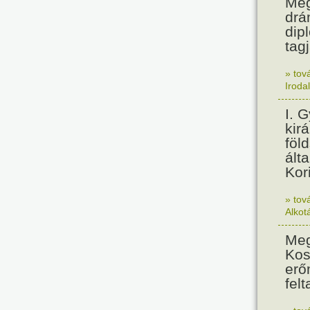
Meg
drá
dip
tagj
» tov
Iroda
I. 
kir
föl
álta
Kor
» tov
Alkot
Meg
Kos
erő
felt