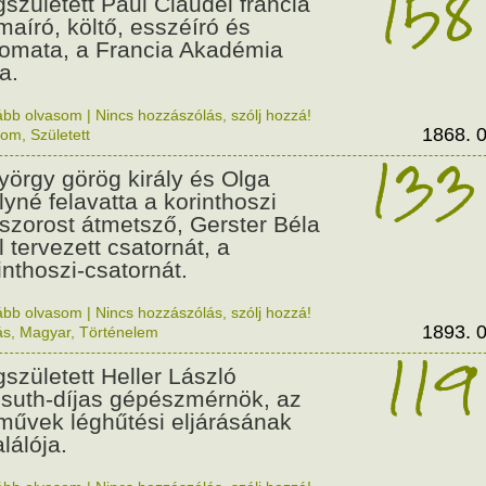
158
született Paul Claudel francia
maíró, költő, esszéíró és
lomata, a Francia Akadémia
a.
ább olvasom
|
Nincs hozzászólás, szólj hozzá!
1868. 0
lom
,
Született
133
György görög király és Olga
ályné felavatta a korinthoszi
dszorost átmetsző, Gerster Béla
l tervezett csatornát, a
inthoszi-csatornát.
ább olvasom
|
Nincs hozzászólás, szólj hozzá!
1893. 0
ás
,
Magyar
,
Történelem
119
született Heller László
suth-díjas gépészmérnök, az
művek léghűtési eljárásának
alálója.