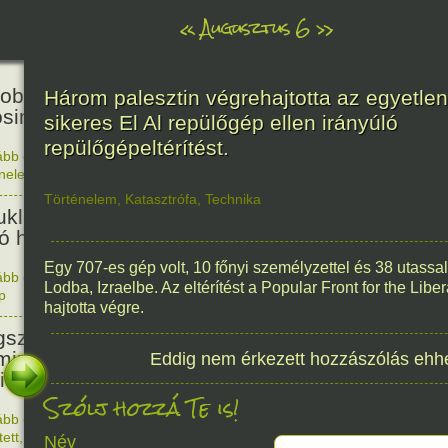
«
Augusztus 6
»
81
obták az első atombombát
Három palesztin végrehajtotta az egyetlen
osimára.
sikeres El Al repülőgép ellen irányúló
repülőgépeltérítést.
ább olvasom
|
Nincs hozzászólás, szólj hozzá!
énelem
1945. 0
48
Történelem
,
Katasztrófa
,
Technika
ukleáris fegyverek betiltásáért
yó harc világnapja
Egy 707-es gép volt, 10 főnyi személyzettel és 38 utassal
ább olvasom
|
Nincs hozzászólás, szólj hozzá!
Lodba, Izraelbe. Az eltérítést a Popular Front for the Libe
p
1978. 0
145
hajtotta végre.
született Sir Alexander
ming, Nobel-díjas angol orvos, a
Eddig nem érkezett hozzászólás ehh
cillin felfedezője.
Szólj hozzá Te is!
ább olvasom
|
1 hozzászólás, szólj Te is hozzá!
1881. 0
tett
,
Alkotás
Név