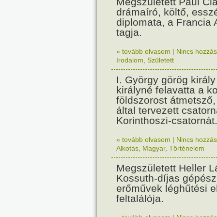
Megszületett Paul Cla
drámaíró, költő, essz
diplomata, a Francia
tagja.
» tovább olvasom
|
Nincs hozzász
Irodalom
,
Született
I. György görög királ
királyné felavatta a k
földszorost átmetsző,
által tervezett csatorn
Korinthoszi-csatornát
» tovább olvasom
|
Nincs hozzász
Alkotás
,
Magyar
,
Történelem
Megszületett Heller L
Kossuth-díjas gépés
erőművek léghűtési e
feltalálója.