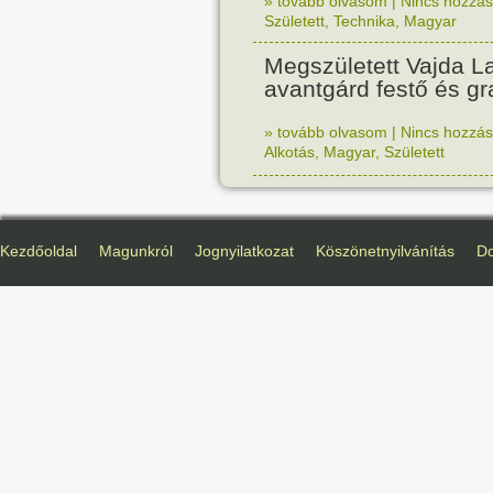
» tovább olvasom
|
Nincs hozzász
Született
,
Technika
,
Magyar
Megszületett Vajda La
avantgárd festő és gr
» tovább olvasom
|
Nincs hozzász
Alkotás
,
Magyar
,
Született
Kezdőoldal
Magunkról
Jognyilatkozat
Köszönetnyilvánítás
D