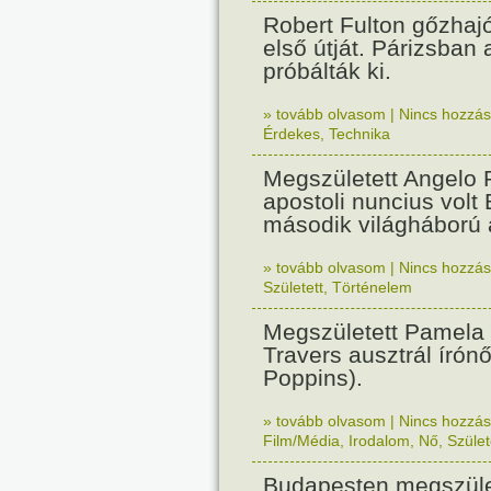
Robert Fulton gőzhaj
első útját. Párizsban
próbálták ki.
» tovább olvasom
|
Nincs hozzász
Érdekes
,
Technika
Megszületett Angelo R
apostoli nuncius volt
második világháború a
» tovább olvasom
|
Nincs hozzász
Született
,
Történelem
Megszületett Pamela
Travers ausztrál írón
Poppins).
» tovább olvasom
|
Nincs hozzász
Film/Média
,
Irodalom
,
Nő
,
Szület
Budapesten megszület