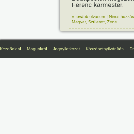
Ferenc karmester.
» tovább olvasom
|
Nincs hozzász
Magyar
,
Született
,
Zene
Kezdőoldal
Magunkról
Jognyilatkozat
Köszönetnyilvánítás
D