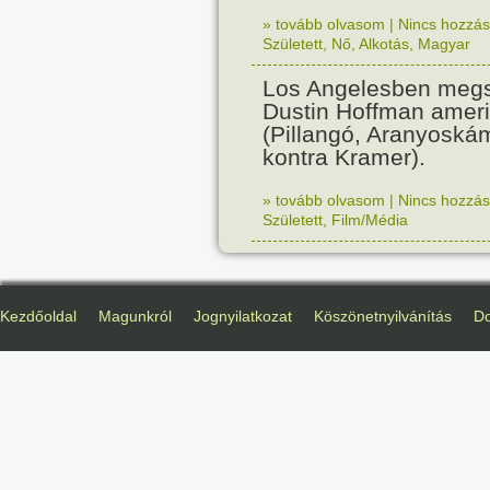
» tovább olvasom
|
Nincs hozzász
Született
,
Nő
,
Alkotás
,
Magyar
Los Angelesben megs
Dustin Hoffman ameri
(Pillangó, Aranyoská
kontra Kramer).
» tovább olvasom
|
Nincs hozzász
Született
,
Film/Média
Kezdőoldal
Magunkról
Jognyilatkozat
Köszönetnyilvánítás
D