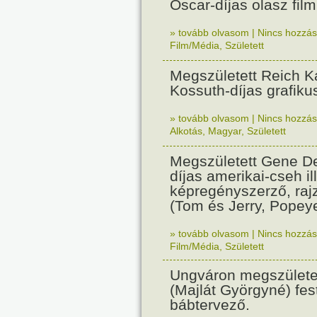
Oscar-díjas olasz fil
» tovább olvasom
|
Nincs hozzász
Film/Média
,
Született
Megszületett Reich Ká
Kossuth-díjas grafik
» tovább olvasom
|
Nincs hozzász
Alkotás
,
Magyar
,
Született
Megszületett Gene De
díjas amerikai-cseh ill
képregényszerző, raj
(Tom és Jerry, Popeye
» tovább olvasom
|
Nincs hozzász
Film/Média
,
Született
Ungváron megszületet
(Majlát Györgyné) fest
bábtervező.