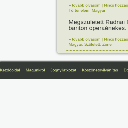
» tovább olvasom
|
Nincs hozzász
Történelem
,
Magyar
Megszületett Radnai
bariton operaénekes.
» tovább olvasom
|
Nincs hozzász
Magyar
,
Született
,
Zene
Kezdőoldal
Magunkról
Jognyilatkozat
Köszönetnyilvánítás
D