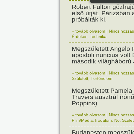
Robert Fulton gőzhaj
első útját. Párizsban
próbálták ki.
» tovább olvasom
|
Nincs hozzász
Érdekes
,
Technika
Megszületett Angelo R
apostoli nuncius volt
második világháború a
» tovább olvasom
|
Nincs hozzász
Született
,
Történelem
Megszületett Pamela
Travers ausztrál írón
Poppins).
» tovább olvasom
|
Nincs hozzász
Film/Média
,
Irodalom
,
Nő
,
Szület
Budapesten megszület