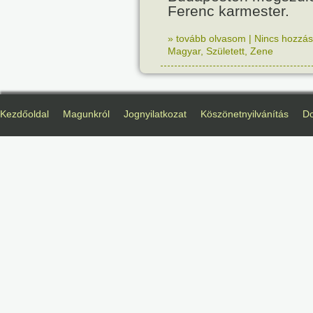
Ferenc karmester.
» tovább olvasom
|
Nincs hozzász
Magyar
,
Született
,
Zene
Kezdőoldal
Magunkról
Jognyilatkozat
Köszönetnyilvánítás
D