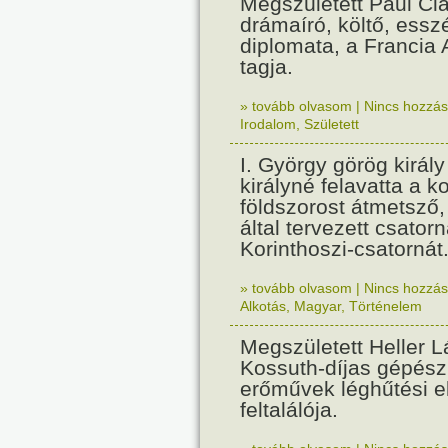
Megszületett Paul Cla
drámaíró, költő, essz
diplomata, a Francia
tagja.
» tovább olvasom
|
Nincs hozzász
Irodalom
,
Született
I. György görög királ
királyné felavatta a k
földszorost átmetsző,
által tervezett csatorn
Korinthoszi-csatornát
» tovább olvasom
|
Nincs hozzász
Alkotás
,
Magyar
,
Történelem
Megszületett Heller L
Kossuth-díjas gépés
erőművek léghűtési e
feltalálója.