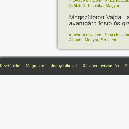
» tovább olvasom
|
Nincs hozzász
Született
,
Technika
,
Magyar
Megszületett Vajda La
avantgárd festő és gr
» tovább olvasom
|
Nincs hozzász
Alkotás
,
Magyar
,
Született
Kezdőoldal
Magunkról
Jognyilatkozat
Köszönetnyilvánítás
D