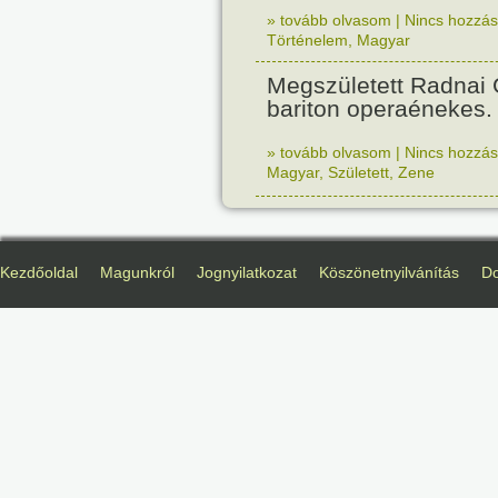
» tovább olvasom
|
Nincs hozzász
Történelem
,
Magyar
Megszületett Radnai
bariton operaénekes.
» tovább olvasom
|
Nincs hozzász
Magyar
,
Született
,
Zene
Kezdőoldal
Magunkról
Jognyilatkozat
Köszönetnyilvánítás
D