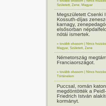
» tovább olvasom
|
Nincs hozzász
Született
,
Zene
,
Magyar
Megszületett Csenki 
Kossuth-díjas zenesz
karnagy, zenepedagó
elsősorban népdalfel
nótái ismertek.
» tovább olvasom
|
Nincs hozzász
Magyar
,
Született
,
Zene
Németország megtám
Franciaországot.
» tovább olvasom
|
Nincs hozzász
Történelem
Puccsal, román katon
megdöntötték a Peidl
Friedrich István alakít
kormányt.